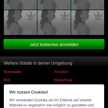
Jetzt kostenlos anmelden
Weitere Städte in deiner Umgebung
Eberswalde
Finowfurt
Britz
Niederfinow
Hohenfinow
Breydin
Wir nutzen Cookies!
Höhenland Wölsickendorf-
Falkenberg Kruge/Gersdorf,
Wir verwenden Cookies um Ihr Erlebnis auf unserer
Wollenberg
Neugersdorf
Website so angenehm wie möglich zu gestalten und