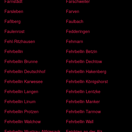
Farnstädt
Farschweiler
Farsleben
Farven
Faßberg
Faulbach
Faulenrost
Fedderingen
Fehl-Ritzhausen
Fehmarn
Fehrbellin
Fehrbellin Betzin
Fehrbellin Brunne
Fehrbellin Dechtow
Fehrbellin Deutschhof
Fehrbellin Hakenberg
Fehrbellin Karwesee
Fehrbellin Königshorst
Fehrbellin Langen
Fehrbellin Lentzke
Fehrbellin Linum
Fehrbellin Manker
Fehrbellin Protzen
Fehrbellin Tarmow
Fehrbellin Walchow
Fehrbellin Wall
Fehrbellin Wustrau-Altfriesack
Feichten an der Alz