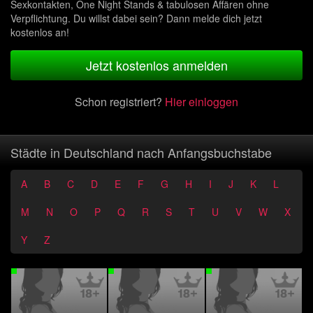
Sexkontakten, One Night Stands & tabulosen Affären ohne
Verpflichtung. Du willst dabei sein? Dann melde dich jetzt
kostenlos an!
Jetzt kostenlos anmelden
Schon registriert?
Hier einloggen
Städte in Deutschland nach Anfangsbuchstabe
A
B
C
D
E
F
G
H
I
J
K
L
M
N
O
P
Q
R
S
T
U
V
W
X
Y
Z