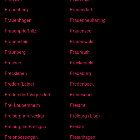
Frauenberg
Frauendorf
Frauenhagen
Frauenneuharting
Frauenprießnitz
Frauensee
Frauenstein
Frauenwald
Fraunberg
Fraureuth
Frechen
Freckenfeld
Freckleben
Fredeburg
Freden (Leine)
Fredenbeck
Fredersdorf-Vogelsdorf
Fredesdorf
Frei-Laubersheim
Freiamt
Freiberg am Neckar
Freiburg (Elbe)
Freiburg im Breisgau
Freidorf
Freienbessingen
Freienhagen