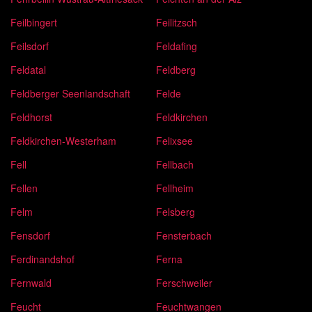
Feilbingert
Feilitzsch
Feilsdorf
Feldafing
Feldatal
Feldberg
Feldberger Seenlandschaft
Felde
Feldhorst
Feldkirchen
Feldkirchen-Westerham
Felixsee
Fell
Fellbach
Fellen
Fellheim
Felm
Felsberg
Fensdorf
Fensterbach
Ferdinandshof
Ferna
Fernwald
Ferschweiler
Feucht
Feuchtwangen