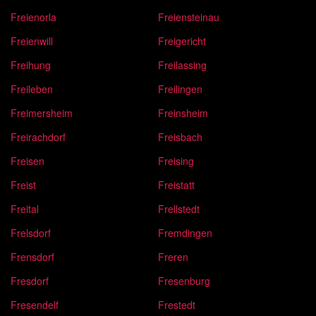
Freienorla
Freiensteinau
Freienwill
Freigericht
Freihung
Freilassing
Freileben
Freilingen
Freimersheim
Freinsheim
Freirachdorf
Freisbach
Freisen
Freising
Freist
Freistatt
Freital
Frellstedt
Frelsdorf
Fremdingen
Frensdorf
Freren
Fresdorf
Fresenburg
Fresendelf
Frestedt