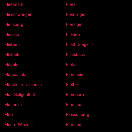
Fleetmark
Flein
Fleischwangen
Flemlingen
Flensburg
Fleringen
Flessau
Flieden
Fließem
Flieth-Stegelitz
Flintbek
Flintsbach
Flögeln
Flöha
Flörsbachtal
Flörsheim
Flörsheim-Dalsheim
Flöthe
Floh-Seligenthal
Flomborn
Flonheim
Florstadt
Floß
Flossenbürg
Fluorn-Winzeln
Flurstedt