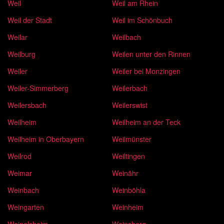
Weil
Weil am Rhein
Weil der Stadt
Weil im Schönbuch
Weilar
Weilbach
Weilburg
Weilen unter den Rinnen
Weiler
Weiler bei Monzingen
Weiler-Simmerberg
Weilerbach
Weilersbach
Weilerswist
Weilheim
Weilheim an der Teck
Weilheim in Oberbayern
Weilmünster
Weilrod
Weiltingen
Weimar
Weinähr
Weinbach
Weinböhla
Weingarten
Weinheim
Weinolsheim
Weinsberg