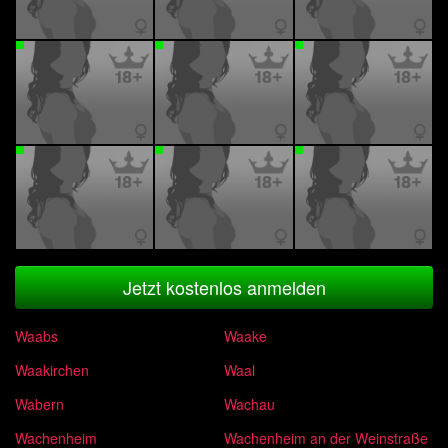
Jetzt kostenlos anmelden
Waabs
Waake
Waakirchen
Waal
Wabern
Wachau
Wachenheim
Wachenheim an der Weinstraße