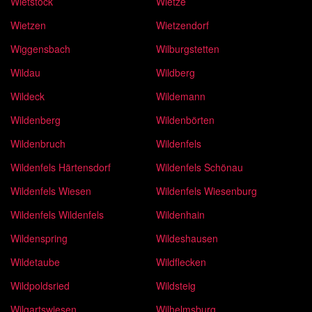
Wietstock
Wietze
Wietzen
Wietzendorf
Wiggensbach
Wilburgstetten
Wildau
Wildberg
Wildeck
Wildemann
Wildenberg
Wildenbörten
Wildenbruch
Wildenfels
Wildenfels Härtensdorf
Wildenfels Schönau
Wildenfels Wiesen
Wildenfels Wiesenburg
Wildenfels Wildenfels
Wildenhain
Wildenspring
Wildeshausen
Wildetaube
Wildflecken
Wildpoldsried
Wildsteig
Wilgartswiesen
Wilhelmsburg