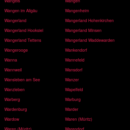
Wangels
Wangen
Wangen im Allgäu
Wangenheim
Wangerland
Wangerland Hohenkirchen
Wangerland Hooksiel
Wangerland Minsen
Wangerland Tettens
Wangerland Waddewarden
Wangerooge
Wankendorf
Wanna
Wannefeld
Wannweil
Wansdorf
Wansleben am See
Wanzer
Wanzleben
Wapelfeld
Warberg
Warburg
Wardenburg
Warder
Wardow
Waren (Müritz)
Waren (Müritz)
Warendorf