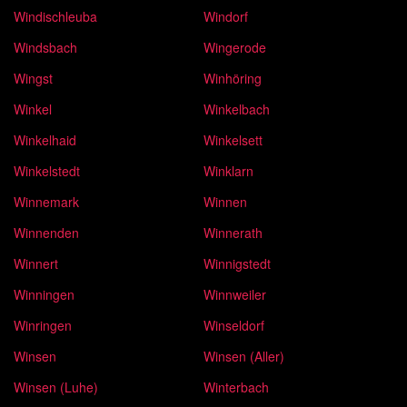
Windischleuba
Windorf
Windsbach
Wingerode
Wingst
Winhöring
Winkel
Winkelbach
Winkelhaid
Winkelsett
Winkelstedt
Winklarn
Winnemark
Winnen
Winnenden
Winnerath
Winnert
Winnigstedt
Winningen
Winnweiler
Winringen
Winseldorf
Winsen
Winsen (Aller)
Winsen (Luhe)
Winterbach