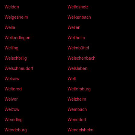
Welden
Welfesholz
Welgesheim
Welkenbach
Welle
Wellen
Wellendingen
Wellheim
Welling
Welmbüttel
Welschbillig
Welschenbach
Welschneudorf
Welsleben
Welsow
Welt
Welterod
Weltersburg
Welver
Welzheim
Welzow
Wembach
Wemding
Wenddorf
Wendeburg
Wendelsheim