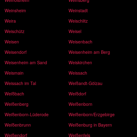
Weinsheim
Weinstadt
Weira
Weischlitz
Weischütz
Weisel
Weisen
Weisenbach
Weisendorf
Weisenheim am Berg
Weisenheim am Sand
Weiskirchen
Weismain
Weissach
Weissach im Tal
Weißandt-Gölzau
Weißbach
Weißdorf
Weißenberg
Weißenborn
Weißenborn-Lüderode
Weißenborn/Erzgebirge
Weißenbrunn
Weißenburg in Bayern
Weißendorf
Weißenfels