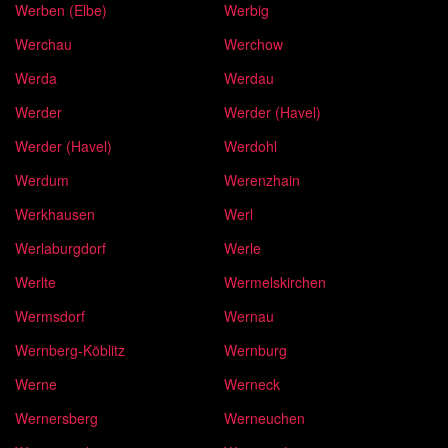
Werben (Elbe)
Werbig
Werchau
Werchow
Werda
Werdau
Werder
Werder (Havel)
Werder (Havel)
Werdohl
Werdum
Werenzhain
Werkhausen
Werl
Werlaburgdorf
Werle
Werlte
Wermelskirchen
Wermsdorf
Wernau
Wernberg-Köblitz
Wernburg
Werne
Werneck
Wernersberg
Werneuchen