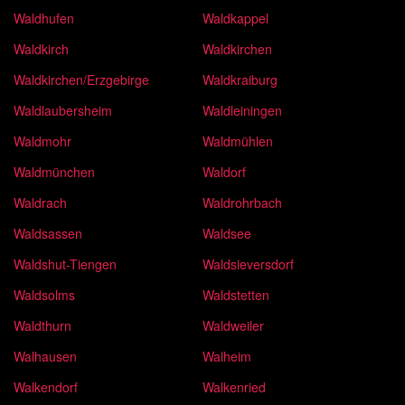
Waldhufen
Waldkappel
Waldkirch
Waldkirchen
Waldkirchen/Erzgebirge
Waldkraiburg
Waldlaubersheim
Waldleiningen
Waldmohr
Waldmühlen
Waldmünchen
Waldorf
Waldrach
Waldrohrbach
Waldsassen
Waldsee
Waldshut-Tiengen
Waldsieversdorf
Waldsolms
Waldstetten
Waldthurn
Waldweiler
Walhausen
Walheim
Walkendorf
Walkenried