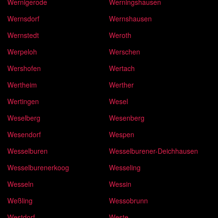
Wernigerode
Werningshausen
Wernsdorf
Wernshausen
Wernstedt
Weroth
Werpeloh
Werschen
Wershofen
Wertach
Wertheim
Werther
Wertingen
Wesel
Weselberg
Wesenberg
Wesendorf
Wespen
Wesselburen
Wesselburener-Deichhausen
Wesselburenerkoog
Wesseling
Wesseln
Wessin
Weßling
Wessobrunn
Westdorf
Weste