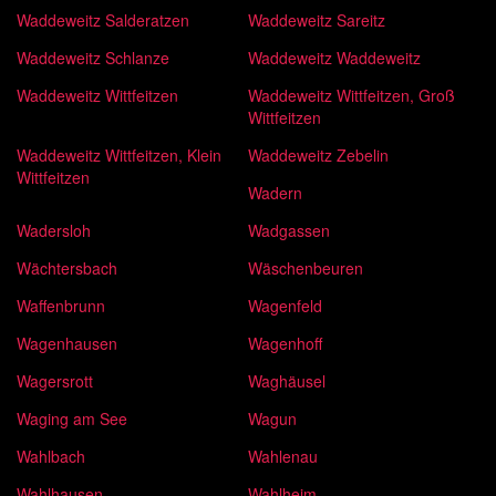
Waddeweitz Salderatzen
Waddeweitz Sareitz
Waddeweitz Schlanze
Waddeweitz Waddeweitz
Waddeweitz Wittfeitzen
Waddeweitz Wittfeitzen, Groß
Wittfeitzen
Waddeweitz Wittfeitzen, Klein
Waddeweitz Zebelin
Wittfeitzen
Wadern
Wadersloh
Wadgassen
Wächtersbach
Wäschenbeuren
Waffenbrunn
Wagenfeld
Wagenhausen
Wagenhoff
Wagersrott
Waghäusel
Waging am See
Wagun
Wahlbach
Wahlenau
Wahlhausen
Wahlheim