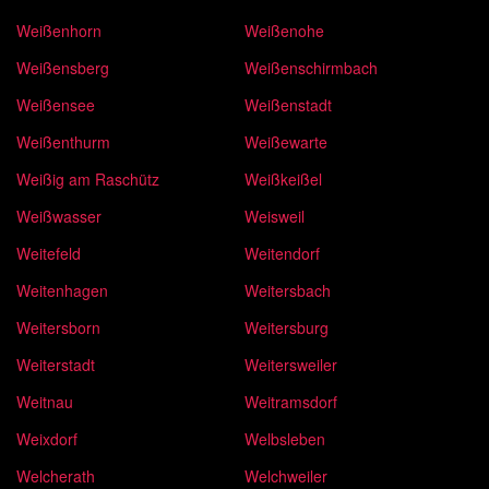
Weißenhorn
Weißenohe
Weißensberg
Weißenschirmbach
Weißensee
Weißenstadt
Weißenthurm
Weißewarte
Weißig am Raschütz
Weißkeißel
Weißwasser
Weisweil
Weitefeld
Weitendorf
Weitenhagen
Weitersbach
Weitersborn
Weitersburg
Weiterstadt
Weitersweiler
Weitnau
Weitramsdorf
Weixdorf
Welbsleben
Welcherath
Welchweiler