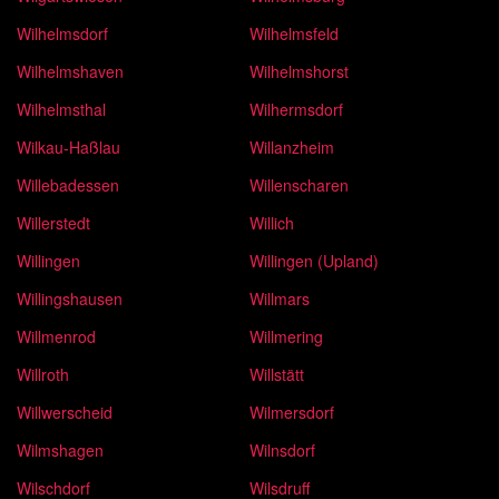
Wilhelmsdorf
Wilhelmsfeld
Wilhelmshaven
Wilhelmshorst
Wilhelmsthal
Wilhermsdorf
Wilkau-Haßlau
Willanzheim
Willebadessen
Willenscharen
Willerstedt
Willich
Willingen
Willingen (Upland)
Willingshausen
Willmars
Willmenrod
Willmering
Willroth
Willstätt
Willwerscheid
Wilmersdorf
Wilmshagen
Wilnsdorf
Wilschdorf
Wilsdruff