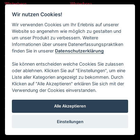
Winterberg
Winterborn
Winterburg
Winterfeld
Wir nutzen Cookies!
Wir verwenden Cookies um Ihr Erlebnis auf unserer
Winterhausen
Winterlingen
Website so angenehm wie möglich zu gestalten und
Winterrieden
Winterscheid
um unser Produkt zu verbessern. Weitere
Informationen über unsere Datenerfassungspraktiken
Wintersdorf
Wintersheim
finden Sie in unserer
Datenschutzerklärung
Winterspelt
Winterwerb
Sie können entscheiden welche Cookies Sie zulassen
Wintrich
Wintzingerode
oder ablehnen. Klicken Sie auf "Einstellungen", um eine
Liste aller Kategorien angezeigt zu bekommen. Durch
Winzenburg
Winzer
Klicken auf "Alle Akzeptieren" erklären Sie sich mit der
Wipfeld
Wipfratal
Verwendung der Cookies einverstanden.
Wipperdorf
Wipperfürth
Alle Akzeptieren
Wippingen
Wippra
Wirdum
Wirft
Einstellungen
Wirfus
Wirges