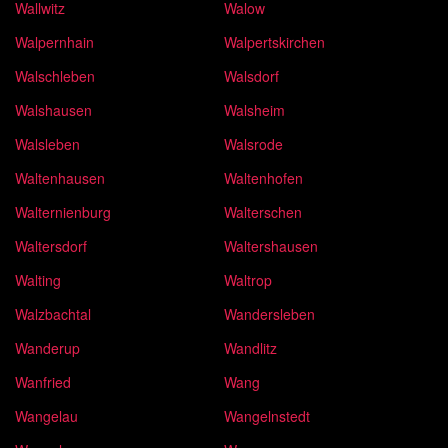
Wallwitz
Walow
Walpernhain
Walpertskirchen
Walschleben
Walsdorf
Walshausen
Walsheim
Walsleben
Walsrode
Waltenhausen
Waltenhofen
Walternienburg
Walterschen
Waltersdorf
Waltershausen
Walting
Waltrop
Walzbachtal
Wandersleben
Wanderup
Wandlitz
Wanfried
Wang
Wangelau
Wangelnstedt