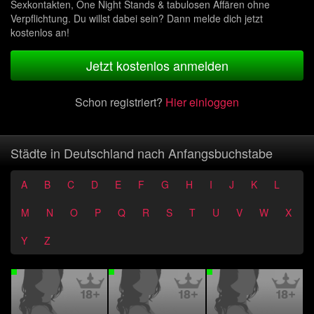
Sexkontakten, One Night Stands & tabulosen Affären ohne
Verpflichtung. Du willst dabei sein? Dann melde dich jetzt
kostenlos an!
Jetzt kostenlos anmelden
Schon registriert?
Hier einloggen
Städte in Deutschland nach Anfangsbuchstabe
A
B
C
D
E
F
G
H
I
J
K
L
M
N
O
P
Q
R
S
T
U
V
W
X
Y
Z