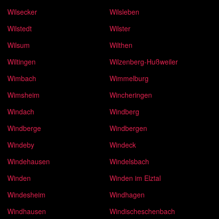
Wilsecker
Wilsleben
Wilstedt
Wilster
Wilsum
Wilthen
Wiltingen
Wilzenberg-Hußweiler
Wimbach
Wimmelburg
Wimsheim
Wincheringen
Windach
Windberg
Windberge
Windbergen
Windeby
Windeck
Windehausen
Windelsbach
Winden
Winden im Elztal
Windesheim
Windhagen
Windhausen
Windischeschenbach