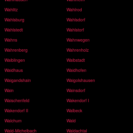
Wahlitz
Wahlrod
Wahlsburg
Wahlsdorf
Wahlstedt
Wahlstorf
Wahns
Wahnwegen
Wahrenberg
Wahrenholz
Waiblingen
Waibstadt
Waidhaus
Waidhofen
Waigandshain
Waigolshausen
Wain
Wainsdorf
Waischenfeld
Wakendorf I
Wakendorf II
Walbeck
Walchum
Wald
Wald-Michelbach
Waldachtal